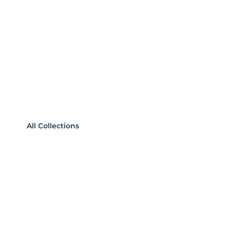
Tsurumi
鶴見区
All Collections