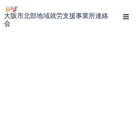
内
容
大阪市北部地域就労支援事業所連絡
を
会
ス
キ
ッ
プ